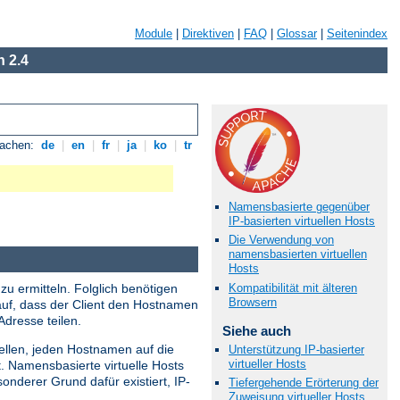
Module
|
Direktiven
|
FAQ
|
Glossar
|
Seitenindex
 2.4
rachen:
de
|
en
|
fr
|
ja
|
ko
|
tr
Namensbasierte gegenüber
IP-basierten virtuellen Hosts
Die Verwendung von
namensbasierten virtuellen
Hosts
Kompatibilität mit älteren
zu ermitteln. Folglich benötigen
Browsern
rauf, dass der Client den Hostnamen
dresse teilen.
Siehe auch
ellen, jeden Hostnamen auf die
Unterstützung IP-basierter
virtueller Hosts
. Namensbasierte virtuelle Hosts
nderer Grund dafür existiert, IP-
Tiefergehende Erörterung der
Zuweisung virtueller Hosts