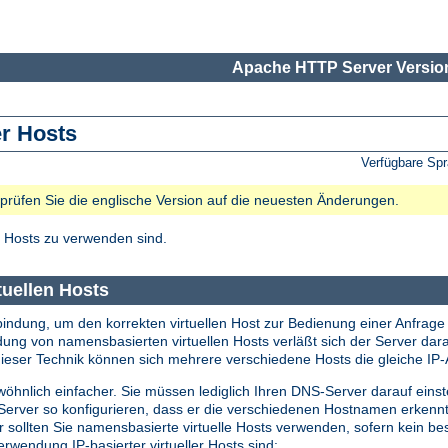
Apache HTTP Server Version
er Hosts
Verfügbare Sp
e prüfen Sie die englische Version auf die neuesten Änderungen.
 Hosts zu verwenden sind.
tuellen Hosts
bindung, um den korrekten virtuellen Host zur Bedienung einer Anfrage 
ndung von namensbasierten virtuellen Hosts verläßt sich der Server da
eser Technik können sich mehrere verschiedene Hosts die gleiche IP-A
öhnlich einfacher. Sie müssen lediglich Ihren DNS-Server darauf einst
erver so konfigurieren, dass er die verschiedenen Hostnamen erkennt
ollten Sie namensbasierte virtuelle Hosts verwenden, sofern kein beso
erwendung IP-basierter virtueller Hosts sind: