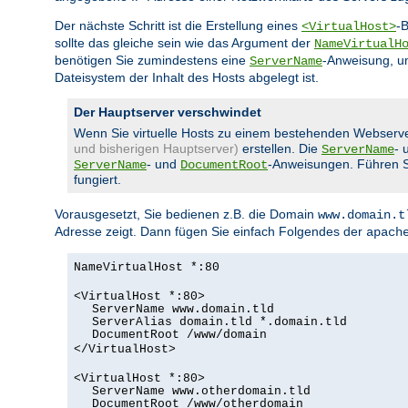
Der nächste Schritt ist die Erstellung eines
-
<VirtualHost>
sollte das gleiche sein wie das Argument der
NameVirtualH
benötigen Sie zumindestens eine
-Anweisung, u
ServerName
Dateisystem der Inhalt des Hosts abgelegt ist.
Der Hauptserver verschwindet
Wenn Sie virtuelle Hosts zu einem bestehenden Webserv
und bisherigen Hauptserver)
erstellen. Die
- 
ServerName
- und
-Anweisungen. Führen Sie
ServerName
DocumentRoot
fungiert.
Vorausgesetzt, Sie bedienen z.B. die Domain
www.domain.t
Adresse zeigt. Dann fügen Sie einfach Folgendes der
apach
NameVirtualHost *:80
<VirtualHost *:80>
ServerName www.domain.tld
ServerAlias domain.tld *.domain.tld
DocumentRoot /www/domain
</VirtualHost>
<VirtualHost *:80>
ServerName www.otherdomain.tld
DocumentRoot /www/otherdomain