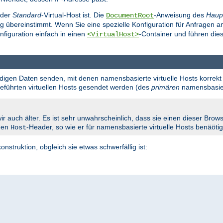
 der
Standard
-Virtual-Host ist. Die
-Anweisung des
Haup
DocumentRoot
g übereinstimmt. Wenn Sie eine spezielle Konfiguration für Anfragen 
nfiguration einfach in einen
-Container und führen dies
<VirtualHost>
endigen Daten senden, mit denen namensbasierte virtuelle Hosts korrekt 
fgeführten virtuellen Hosts gesendet werden (des
primären
namensbasiert
ir auch älter. Es ist sehr unwahrscheinlich, dass sie einen dieser Br
 den
-Header, so wie er für namensbasierte virtuelle Hosts benäötig
Host
onstruktion, obgleich sie etwas schwerfällig ist: