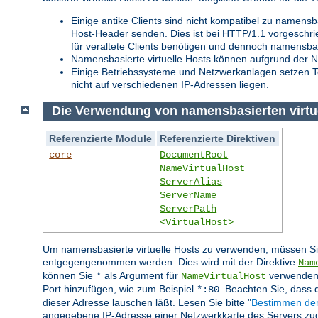
Einige antike Clients sind nicht kompatibel zu namensb
Host-Header senden. Dies ist bei HTTP/1.1 vorgeschr
für veraltete Clients benötigen und dennoch namensba
Namensbasierte virtuelle Hosts können aufgrund der N
Einige Betriebssysteme und Netzwerkanlagen setzen T
nicht auf verschiedenen IP-Adressen liegen.
Die Verwendung von namensbasierten virtu
Referenzierte Module
Referenzierte Direktiven
core
DocumentRoot
NameVirtualHost
ServerAlias
ServerName
ServerPath
<VirtualHost>
Um namensbasierte virtuelle Hosts zu verwenden, müssen Sie
entgegengenommen werden. Dies wird mit der Direktive
Nam
können Sie
als Argument für
verwenden.
*
NameVirtualHost
Port hinzufügen, wie zum Beispiel
. Beachten Sie, dass 
*:80
dieser Adresse lauschen läßt. Lesen Sie bitte "
Bestimmen der
angegebene IP-Adresse einer Netzwerkkarte des Servers zug