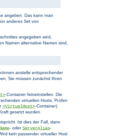
esse angeben. Das kann man
ein anderes Set von
schnittes angegeben wird,
ten Namen alternative Namen sind,
können anstelle entsprechender
en, Sie müssen zunächst Ihren
-Container feineinstellen. Die
t>
echenden virtuellen Hosts. Prüfen
er
-Container)
<VirtualHost>
Kraft gesetzt wurden.
spricht. Ist dies der Fall, dann
- oder
-
Name
ServerAlias
rd kein passender virtueller Host