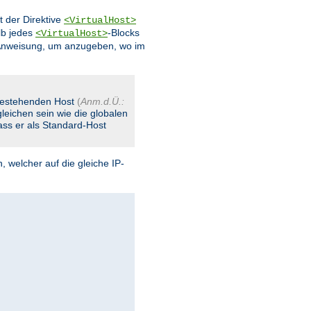
t der Direktive
<VirtualHost>
lb jedes
-Blocks
<VirtualHost>
Anweisung, um anzugeben, wo im
 bestehenden Host
(
Anm.d.Ü.:
leichen sein wie die globalen
dass er als Standard-Host
, welcher auf die gleiche IP-