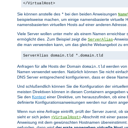
</VirtualHost>
Sie können anstelle des
bei den beiden Anweisungen
*
Name
beispielsweise machen, um einige namensbasierte virtuelle H
namensbasierten virtuellen Hosts auf einer anderen Adresse.
Viele Server wollen unter mehr als einem Namen erreichbar s
ermöglicht dies. Zum Beispiel zeigt die
-Anweis
ServerAlias
die man verwenden kann, um das gleiche Webangebot zu err
ServerAlias domain.tld *.domain.tld
Anfragen für alle Hosts der Domain
werden von 
domain.tld
Namen verwendet werden. Natürlich können Sie nicht einfac
DNS Server entsprechend konfigurieren, dass er diese Namen 
Und schlußendlich können Sie die Konfiguration der virtuelle
meisten Direktiven können in diesen Containern angegeben w
Sie den
Kontext
einer Direktive, um herauszufinden, ob eine b
definierte Konfigurationsanweisungen werden nur dann angewe
Wenn nun eine Anfrage eintrifft, prüft der Server zuerst, ob 
sieht er sich jeden
-Abschnitt mit einer pas
<VirtualHost>
Anweisung mit dem gewünschten Hostnamen übereinstimmt. Fin
gefunden, dann wird
der erste angegeben virtuelle Host
ve