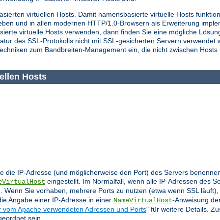
asierten virtuellen Hosts. Damit namensbasierte virtuelle Hosts funkti
ieben und in allen modernen HTTP/1.0-Browsern als Erweiterung imple
sierte virtuelle Hosts verwenden, dann finden Sie eine mögliche Lös
atur des SSL-Protokolls nicht mit SSL-gesicherten Servern verwendet 
echniken zum Bandbreiten-Management ein, die nicht zwischen Hosts
ellen Hosts
 die IP-Adresse (und möglicherweise den Port) des Servers benennen,
eingestellt. Im Normalfall, wenn alle IP-Adressen des S
eVirtualHost
 Wenn Sie vorhaben, mehrere Ports zu nutzen (etwa wenn SSL läuft), 
die Angabe einer IP-Adresse in einer
-Anweisung den
NameVirtualHost
 vom Apache verwendeten Adressen und Ports
" für weitere Details. Z
eordnet sein.