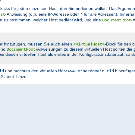
Blocks für jeden einzelnen Host, den Sie bedienen wollen. Das Argumen
-Anweisung (d.h. eine IP-Adresse oder
für alle Adressen). Innerha
ost
*
m zu bestimmen, welcher Host bedient wird, und eine
-
DocumentRoot
er hinzufügen, müssen Sie auch einen
-Block für den
<VirtualHost>
und
-Anweisungen zu diesem virtuellen Host sollten die g
DocumentRoot
 diesen virtuellen Host als erstes in der Konfigurationsdatei auf, so 
und möchten den virtuellen Host
hinzufügen
ld
www.otherdomain.tld
hinzu:
e2.conf