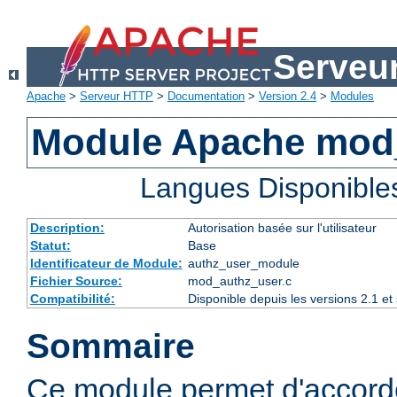
Serveu
Apache
>
Serveur HTTP
>
Documentation
>
Version 2.4
>
Modules
Module Apache mod
Langues Disponible
Description:
Autorisation basée sur l'utilisateur
Statut:
Base
Identificateur de Module:
authz_user_module
Fichier Source:
mod_authz_user.c
Compatibilité:
Disponible depuis les versions 2.1 e
Sommaire
Ce module permet d'accorde