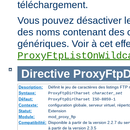
téléchargement.
Vous pouvez désactiver le
des noms contenant des 
génériques. Voir à cet effe
ProxyFtpListOnWildc
Directive
ProxyFtpD
Description:
Définit le jeu de caractères des listings FT
Syntaxe:
ProxyFtpDirCharset
character_set
Défaut:
ProxyFtpDirCharset ISO-8859-1
Contexte:
configuration globale, serveur virtuel, réperto
Statut:
Extension
Module:
mod_proxy_ftp
Compatibilité:
Disponible à partir de la version 2.2.7 du 
à partir de la version 2.3.5