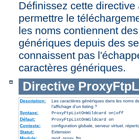
Définissez cette directive 
permettre le téléchargeme
les noms contiennent des
génériques depuis des se
connaissent pas l'échap
caractères génériques.
Directive
ProxyFtpL
Description:
Les caractères génériques dans les noms de
l'affichage d'un listing ?
Syntaxe:
ProxyFtpListOnWildcard on|off
Défaut:
ProxyFtpListOnWildcard on
Contexte:
configuration globale, serveur virtuel, réperto
Statut:
Extension
Module:
mod_proxy_ftp