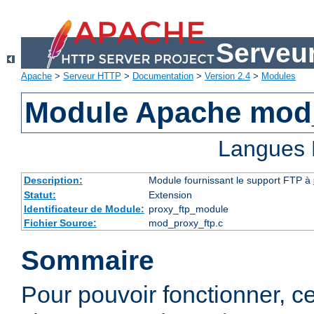
Serveu
Apache
>
Serveur HTTP
>
Documentation
>
Version 2.4
>
Modules
Module Apache mod
Langues 
Description:
Module fournissant le support FTP à
Statut:
Extension
Identificateur de Module:
proxy_ftp_module
Fichier Source:
mod_proxy_ftp.c
Sommaire
Pour pouvoir fonctionner, 