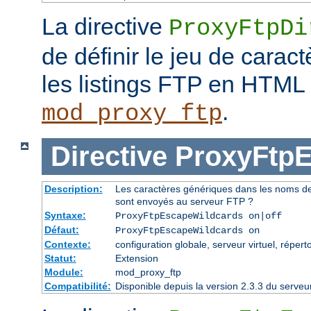
La directive
ProxyFtpDi
de définir le jeu de caract
les listings FTP en HTML
.
mod_proxy_ftp
Directive
ProxyFtpE
Description:
Les caractères génériques dans les noms de f
sont envoyés au serveur FTP ?
Syntaxe:
ProxyFtpEscapeWildcards on|off
Défaut:
ProxyFtpEscapeWildcards on
Contexte:
configuration globale, serveur virtuel, réperto
Statut:
Extension
Module:
mod_proxy_ftp
Compatibilité:
Disponible depuis la version 2.3.3 du serv