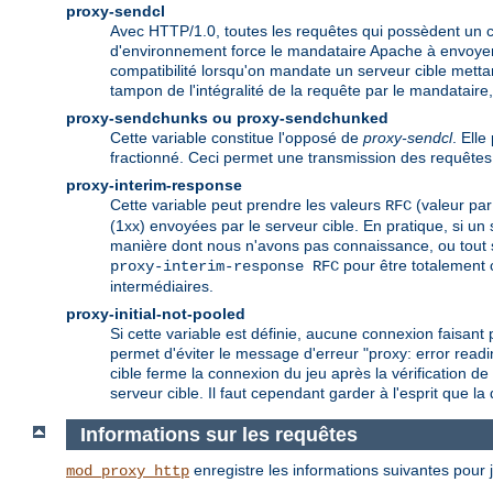
proxy-sendcl
Avec HTTP/1.0, toutes les requêtes qui possèdent un 
d'environnement force le mandataire Apache à envoyer c
compatibilité lorsqu'on mandate un serveur cible mett
tampon de l'intégralité de la requête par le mandataire,
proxy-sendchunks ou proxy-sendchunked
Cette variable constitue l'opposé de
proxy-sendcl
. Ell
fractionné. Ceci permet une transmission des requêtes 
proxy-interim-response
Cette variable peut prendre les valeurs
(valeur par
RFC
(1xx) envoyées par le serveur cible. En pratique, si un
manière dont nous n'avons pas connaissance, ou tout 
pour être totalement 
proxy-interim-response RFC
intermédiaires.
proxy-initial-not-pooled
Si cette variable est définie, aucune connexion faisant p
permet d'éviter le message d'erreur "proxy: error readi
cible ferme la connexion du jeu après la vérification d
serveur cible. Il faut cependant garder à l'esprit que l
Informations sur les requêtes
enregistre les informations suivantes pour j
mod_proxy_http