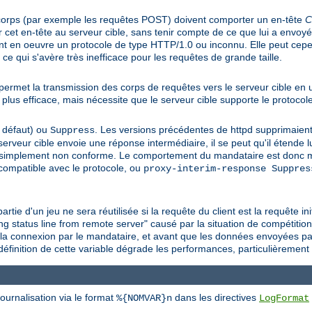
corps (par exemple les requêtes POST) doivent comporter un en-tête
C
et en-tête au serveur cible, sans tenir compte de ce que lui a envoyé l
ant en oeuvre un protocole de type HTTP/1.0 ou inconnu. Elle peut cep
 ce qui s'avère très inefficace pour les requêtes de grande taille.
e permet la transmission des corps de requêtes vers le serveur cible en u
plus efficace, mais nécessite que le serveur cible supporte le protoco
 défaut) ou
. Les versions précédentes de httpd supprimaien
Suppress
 serveur cible envoie une réponse intermédiaire, il se peut qu'il étende
simplement non conforme. Le comportement du mandataire est donc ma
compatible avec le protocole, ou
proxy-interim-response Suppres
artie d'un jeu ne sera réutilisée si la requête du client est la requête i
ng status line from remote server" causé par la situation de compétition
e la connexion par le mandataire, et avant que les données envoyées pa
a définition de cette variable dégrade les performances, particulièrement
ournalisation via le format
dans les directives
%{NOMVAR}n
LogFormat