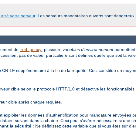
urisé votre serveur
. Les serveurs mandataires ouverts sont dangereux
ortement de
, plusieurs
variables d'environnement
permettent 
mod_proxy
essitent pas de valeur particulière sont définies quelle que soit la vale
ne CR-LF supplémentaire à la fin de la requête. Ceci constitue un mo
veur cible selon le protocole HTTP/1.0 et désactive les fonctionnalité
veur cible après chaque requête.
e et exploiter les données d'authentification pour mandataire envoyées par
dataire suivant dans la chaîne. Ceci peut s'avérer nécessaire si une c
ant la sécurité :
Ne définissez cette variable que si vous êtes sûr d'en