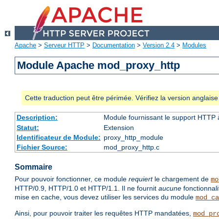
Apache
>
Serveur HTTP
>
Documentation
>
Version 2.4
>
Modules
Module Apache mod_proxy_http
Cette traduction peut être périmée. Vérifiez la version anglai
Description:
Module fournissant le support HTTP
Statut:
Extension
Identificateur de Module:
proxy_http_module
Fichier Source:
mod_proxy_http.c
Sommaire
Pour pouvoir fonctionner, ce module
requiert
le chargement de
mo
HTTP/0.9, HTTP/1.0 et HTTP/1.1. Il ne fournit
aucune
fonctionnal
mise en cache, vous devez utiliser les services du module
mod_ca
Ainsi, pour pouvoir traiter les requêtes HTTP mandatées,
mod_pr