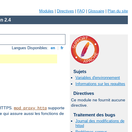
Modules
|
Directives
|
FAQ
|
Glossaire
|
Plan du site
n 2.4
Langues Disponibles:
en
|
fr
Sujets
Variables d'environnement
Informations sur les requêtes
Directives
Ce module ne fournit aucune
directive.
t HTTPS.
supporte
mod_proxy_http
 qui assure aussi les fonctions de
Traitement des bugs
Journal des modifications de
httpd
Problèmes connus