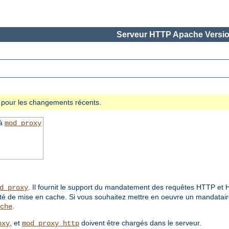
Serveur HTTP Apache Versio
se pour les changements récents.
 à
mod_proxy
. Il fournit le support du mandatement des requêtes HTTP e
d_proxy
ité de mise en cache. Si vous souhaitez mettre en oeuvre un mandataire
.
che
, et
doivent être chargés dans le serveur.
oxy
mod_proxy_http