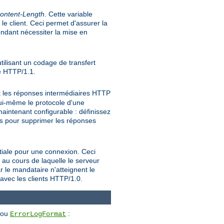
ontent-Length
. Cette variable
e client. Ceci permet d'assurer la
endant nécessiter la mise en
tilisant un codage de transfert
le HTTP/1.1.
t les réponses intermédiaires HTTP
 lui-même le protocole d'une
intenant configurable : définissez
pour supprimer les réponses
s
nitiale pour une connexion. Ceci
 au cours de laquelle le serveur
r le mandataire n'atteignent le
 avec les clients HTTP/1.0.
ou
:
ErrorLogFormat