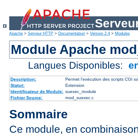
Serveu
Apache
>
Serveur HTTP
>
Documentation
>
Version 2.4
>
Modules
Module Apache mod
Langues Disponibles:
e
Description:
Permet l'exécution des scripts CGI sou
Statut:
Extension
Identificateur de Module:
suexec_module
Fichier Source:
mod_suexec.c
Sommaire
Ce module, en combinaison