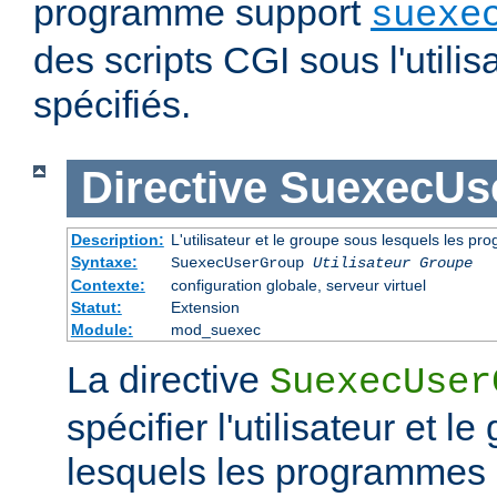
programme support
suexe
des scripts CGI sous l'utilis
spécifiés.
Directive
SuexecUs
Description:
L'utilisateur et le groupe sous lesquels les p
Syntaxe:
SuexecUserGroup
Utilisateur Groupe
Contexte:
configuration globale, serveur virtuel
Statut:
Extension
Module:
mod_suexec
La directive
SuexecUser
spécifier l'utilisateur et l
lesquels les programmes