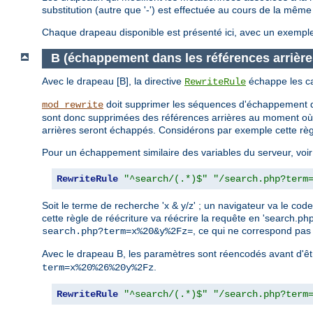
substitution (autre que '-') est effectuée au cours de la mêm
Chaque drapeau disponible est présenté ici, avec un exemple d
B (échappement dans les références arrière
Avec le drapeau [B], la directive
échappe les ca
RewriteRule
doit supprimer les séquences d'échappement d
mod_rewrite
sont donc supprimées des références arrières au moment où 
arrières seront échappés. Considérons par exemple cette règ
Pour un échappement similaire des variables du serveur, voir
RewriteRule
"^search/(.*)$"
"/search.php?term
Soit le terme de recherche 'x & y/z' ; un navigateur va le
cette règle de réécriture va réécrire la requête en 'search.
, ce qui ne correspond pas 
search.php?term=x%20&y%2Fz=
Avec le drapeau B, les paramètres sont réencodés avant d'êtr
.
term=x%20%26%20y%2Fz
RewriteRule
"^search/(.*)$"
"/search.php?term