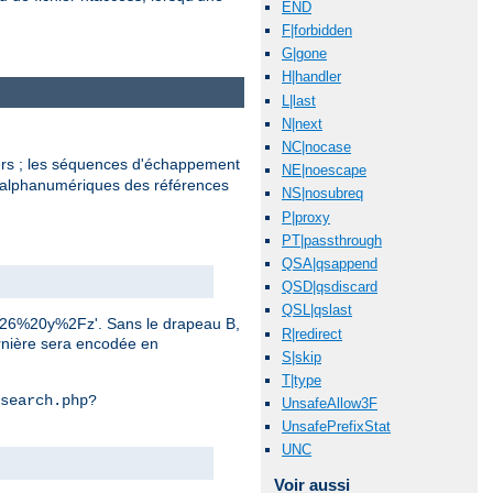
END
F|forbidden
G|gone
H|handler
L|last
N|next
NC|nocase
ers ; les séquences d'échappement
NE|noescape
n-alphanumériques des références
NS|nosubreq
P|proxy
PT|passthrough
QSA|qsappend
QSD|qsdiscard
QSL|qslast
0%26%20y%2Fz'. Sans le drapeau B,
R|redirect
ernière sera encodée en
S|skip
T|type
search.php?
UnsafeAllow3F
UnsafePrefixStat
UNC
Voir aussi