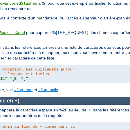
à
pour que cet exemple particulier fonctionne, 
owEncodedSlashes
On
l en rencontre un.
s le contexte d'un mandataire, où l'accès au serveur d'arrière-plan é
pour capturer %{THE_REQUEST}, les chaînes capturées 
RewriteCond
ment dans les références arrières à une liste de caractères que vous p
la liste des caractères à échapper, mais que vous devez mettre entre g
ernier caractère de cette liste.
errogation. Les guillemets autour
ue l'espace est inclus.
=$1"
"[B= ?]"
re, voir
#flag_bne
et
#flag_bctls
ce en +)
appera le caractère espace en %20 au lieu de '+' dans les références a
n dans les paramètres de la requête.
chemin au lieu de + comme dans la