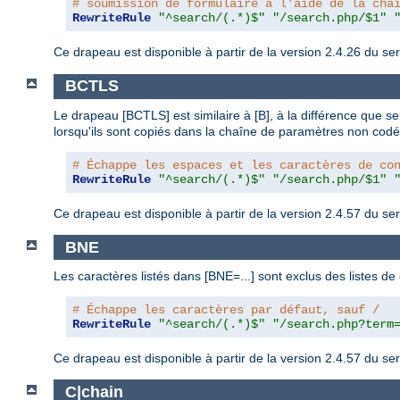
# soumission de formulaire à l'aide de la cha
RewriteRule
"^search/(.*)$"
"/search.php/$1"
Ce drapeau est disponible à partir de la version 2.4.26 du 
BCTLS
Le drapeau [BCTLS] est similaire à [B], à la différence que s
lorsqu'ils sont copiés dans la chaîne de paramètres non codé
# Échappe les espaces et les caractères de co
RewriteRule
"^search/(.*)$"
"/search.php/$1"
Ce drapeau est disponible à partir de la version 2.4.57 du 
BNE
Les caractères listés dans [BNE=...] sont exclus des listes 
# Échappe les caractères par défaut, sauf /
RewriteRule
"^search/(.*)$"
"/search.php?term
Ce drapeau est disponible à partir de la version 2.4.57 du 
C|chain