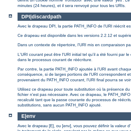
définit un cookie nommé 'frontdoor' avec une valeur 'yes'. Le
minutes (24 heures), et il sera renvoyé pour tous les URIs.
DPI|discardpath
Avec le drapeau DPI, la partie PATH_INFO de l'URI réécrit e
Ce drapeau est disponible dans les versions 2.2.12 et supéri
Dans un contexte de répertoire, l'URI mis en comparaison p
L'URI courant peut être l'URI initial tel qu'il a été fourni par
dans le processus courant de réécriture.
Par contre, la partie PATH_INFO ajoutée à l'URI avant chaqu
conséquence, si de larges portions de l'URI correspondent et 
provenaient du PATH_INFO courant, l'URI final pourra se voi
Utilisez ce drapeau pour toute substitution où la présence 
fichier n'est pas nécessaire. Avec ce drapeau, le PATH_INFO
recalculé tant que la passe courante du processus de réécrit
substitutions, sans aucun PATH_INFO ajouté.
E|env
Avec le drapeau [E], ou [env], vous pouvez définir la valeur
le traitement de la règle, annulant par la-même ce que vous a