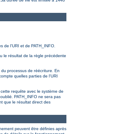
 Sa durée de vie est limitée à 1440
es de l'URI et de PATH_INFO.
ou le résultat de la règle précédente
 du processus de réécriture. En
compte quelles parties de l'URI
 cette requête avec le système de
st oublié. PATH_INFO ne sera pas
 que le résultat direct des
nnement peuvent être définies après
s de détails sur le fonctionnement