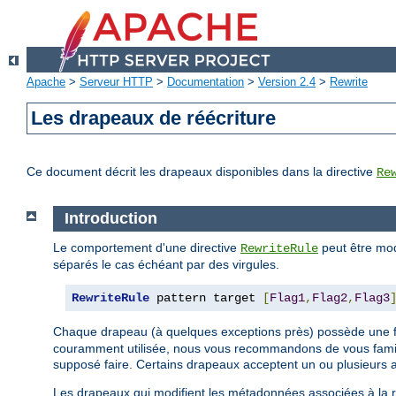
Apache
>
Serveur HTTP
>
Documentation
>
Version 2.4
>
Rewrite
Les drapeaux de réécriture
Ce document décrit les drapeaux disponibles dans la directive
Re
Introduction
Le comportement d'une directive
peut être mod
RewriteRule
séparés le cas échéant par des virgules.
RewriteRule
 pattern target 
[
Flag1
,
Flag2
,
Flag3
Chaque drapeau (à quelques exceptions près) possède une
couramment utilisée, nous vous recommandons de vous famili
supposé faire. Certains drapeaux acceptent un ou plusieurs 
Les drapeaux qui modifient les métadonnées associées à la re