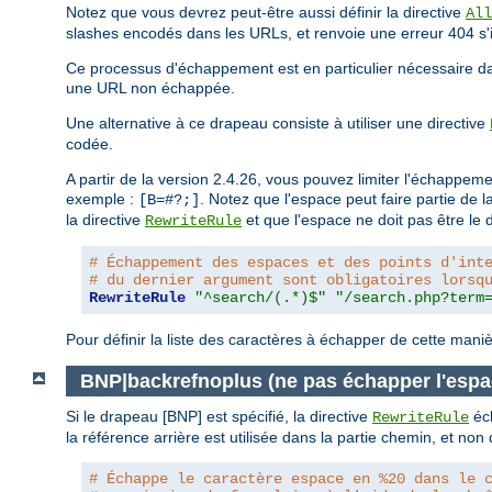
Notez que vous devrez peut-être aussi définir la directive
All
slashes encodés dans les URLs, et renvoie une erreur 404 s'i
Ce processus d'échappement est en particulier nécessaire dan
une URL non échappée.
Une alternative à ce drapeau consiste à utiliser une directive
codée.
A partir de la version 2.4.26, vous pouvez limiter l'échappe
exemple :
. Notez que l'espace peut faire partie de 
[B=#?;]
la directive
et que l'espace ne doit pas être le d
RewriteRule
# Échappement des espaces et des points d'int
# du dernier argument sont obligatoires lorsq
RewriteRule
"^search/(.*)$"
"/search.php?term
Pour définir la liste des caractères à échapper de cette maniè
BNP|backrefnoplus (ne pas échapper l'espa
Si le drapeau [BNP] est spécifié, la directive
éch
RewriteRule
la référence arrière est utilisée dans la partie chemin, et no
# Échappe le caractère espace en %20 dans le 