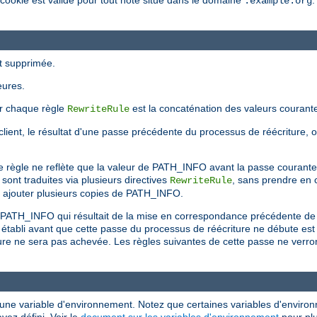
 cookie est valide pour tout hôte situé dans le domaine
.
.example.org
st supprimée.
eures.
ar chaque règle
est la concaténation des valeurs courant
RewriteRule
 le client, le résultat d'une passe précédente du processus de réécriture, 
e règle ne reflète que la valeur de PATH_INFO avant la passe courante
sont traduites via plusieurs directives
, sans prendre en 
RewriteRule
r ajouter plusieurs copies de PATH_INFO.
du PATH_INFO qui résultait de la mise en correspondance précédente de
 établi avant que cette passe du processus de réécriture ne débute e
ure ne sera pas achevée. Les règles suivantes de cette passe ne verront
 d'une variable d'environnement. Notez que certaines variables d'enviro
vez défini. Voir le
document sur les variables d'environnement
pour plu