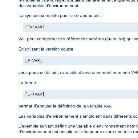
des variables d'environnement.
La syntaxe complète pour ce drapeau est :
[
E
=!
VAR
]
peut comporter des références arrières (
ou
) qui s
VAL
$N
%N
En utilisant la version courte
[E=VAR]
vous pouvez définir la variable d'environnement nommée
VA
La forme
[E=!VAR]
permet d'annuler la définition de la variable
.
VAR
Les variables d'environnement s'emploient dans différents c
L'exemple suivant définit une variable d'environnement nommé
d'environnement est ensuite utilisée pour exclure une telle r