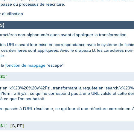
e passe du processus de réécriture.
'utilisation.
s)
ractères non-alphanumériques avant d'appliquer la transformation.
es URLs avant leur mise en correspondance avec le système de fichi
ces dernières sont appliquées. Avec le drapeau B, les caractères no
le :
 la
fonction de mappage
"escape".
=$1"
 coder en 'x%20%26%20y%2Fz', transformant la requête en 'search/x%2
php?term=x & y/z', ce qui ne correspond pas à une URL valide et cette d
à ce que l'on souhaitait.
e passés à l'URL résultante, ce qui fournit une réécriture correcte en
/
=$1"
[
B
,
PT
]