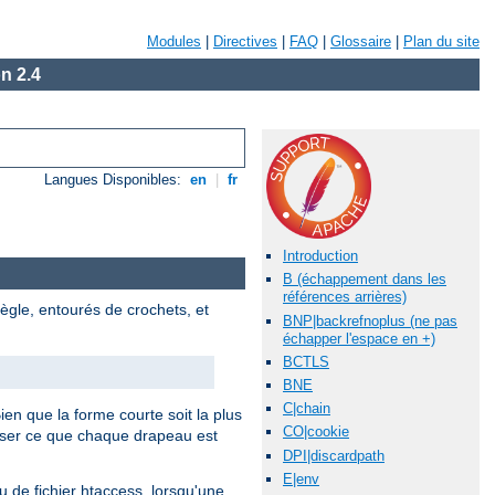
Modules
|
Directives
|
FAQ
|
Glossaire
|
Plan du site
n 2.4
Langues Disponibles:
en
|
fr
Introduction
B (échappement dans les
références arrières)
ègle, entourés de crochets, et
BNP|backrefnoplus (ne pas
échapper l'espace en +)
BCTLS
BNE
C|chain
Bien que la forme courte soit la plus
CO|cookie
iser ce que chaque drapeau est
DPI|discardpath
E|env
 de fichier htaccess, lorsqu'une