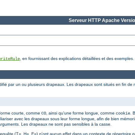
Serveur HTTP Apache Versio
, en fournissant des explications détaillées et des exemples.
writeRule
ifié par un ou plusieurs drapeaux. Les drapeaux sont situés en fin de r
]
 forme courte, comme
, ainsi qu'une forme longue, comme
. 
CO
cookie
ariser avec les drapeaux sous leur forme longue, afin de bien mémor
arguments. Les drapeaux ne sont pas sensibles à la casse.
quête (T=, H=, E=) n'ont aucun effet dans un contexte de répertoire ou