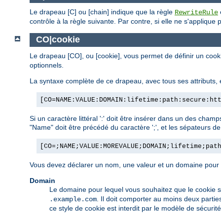
Le drapeau [C] ou [chain] indique que la règle
RewriteRule
contrôle à la règle suivante. Par contre, si elle ne s'applique
CO|cookie
Le drapeau [CO], ou [cookie], vous permet de définir un cook
optionnels.
La syntaxe complète de ce drapeau, avec tous ses attributs, e
[CO=NAME:VALUE:DOMAIN:lifetime:path:secure:ht
Si un caractère littéral ':' doit être insérer dans un des cham
"Name" doit être précédé du caractère ';', et les sépateurs d
[CO=;NAME;VALUE:MOREVALUE;DOMAIN;lifetime;pat
Vous devez déclarer un nom, une valeur et un domaine pour qu
Domain
Le domaine pour lequel vous souhaitez que le cookie 
. Il doit comporter au moins deux partie
.example.com
ce style de cookie est interdit par le modèle de sécurit