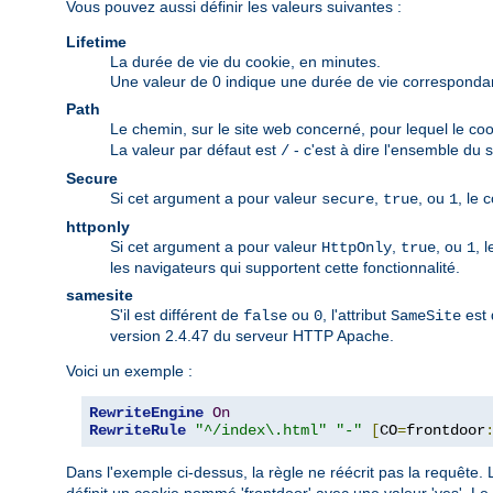
Vous pouvez aussi définir les valeurs suivantes :
Lifetime
La durée de vie du cookie, en minutes.
Une valeur de 0 indique une durée de vie correspondant 
Path
Le chemin, sur le site web concerné, pour lequel le coo
La valeur par défaut est
- c'est à dire l'ensemble du s
/
Secure
Si cet argument a pour valeur
,
, ou
, le 
secure
true
1
httponly
Si cet argument a pour valeur
,
, ou
, 
HttpOnly
true
1
les navigateurs qui supportent cette fonctionnalité.
samesite
S'il est différent de
ou
, l'attribut
est 
false
0
SameSite
version 2.4.47 du serveur HTTP Apache.
Voici un exemple :
RewriteEngine
On
RewriteRule
"^/index\.html"
"-"
[
CO
=
frontdoor
Dans l'exemple ci-dessus, la règle ne réécrit pas la requête. L