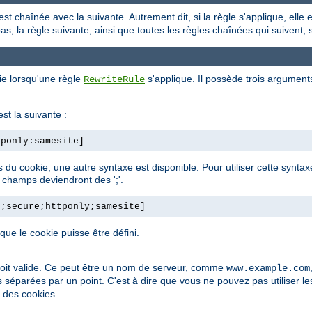
est chaînée avec la suivante. Autrement dit, si la règle s'applique, elle
 pas, la règle suivante, ainsi que toutes les règles chaînées qui suivent,
ie lorsqu'une règle
s'applique. Il possède trois argument
RewriteRule
st la suivante :
tponly:samesite]
ps du cookie, une autre syntaxe est disponible. Pour utiliser cette synt
e champs deviendront des ';'.
h;secure;httponly;samesite]
e le cookie puisse être défini.
soit valide. Ce peut être un nom de serveur, comme
www.example.com
s séparées par un point. C'est à dire que vous ne pouvez pas utiliser l
é des cookies.