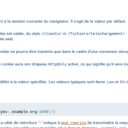
à la session courante du navigateur. Il s'agit de la valeur par défaut.
kie est valide, du style
or
.
/clients/
/fichiers/telechargement/
ite web.
cookie ne pourra être transmis que dans le cadre d'une connexion sécur
le cookie aura son drapeau
activé, ce qui signifie qu'il sera 
HttpOnly
défini à la valeur spécifiée. Les valeurs typiques sont
,
et
None
Lax
Str
:
yes
:.
example
.
org
:
1440
:/]
a cible de réécriture "-" indique à
de transmettre la requê
mod_rewrite