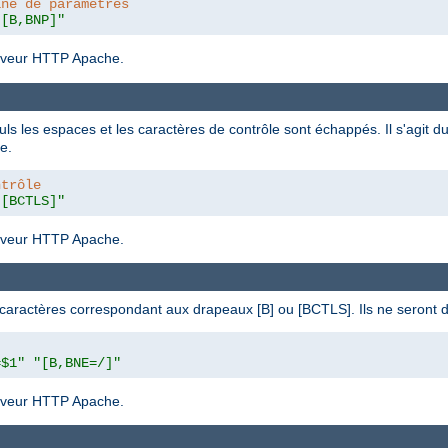
îne de paramètres
"[B,BNP]"
serveur HTTP Apache.
euls les espaces et les caractères de contrôle sont échappés. Il s'agit 
e.
ntrôle
"[BCTLS]"
serveur HTTP Apache.
de caractères correspondant aux drapeaux [B] ou [BCTLS]. Ils ne seront
=$1"
"[B,BNE=/]"
serveur HTTP Apache.