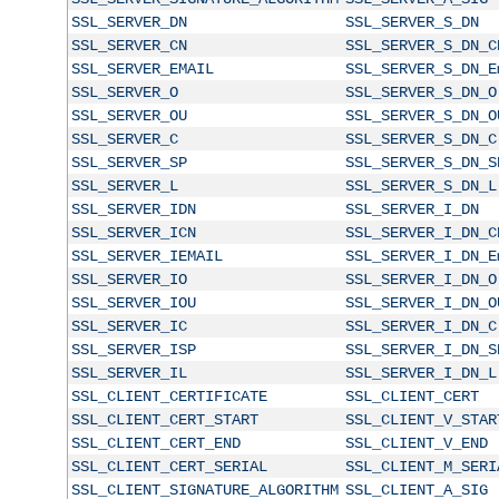
SSL_SERVER_DN
SSL_SERVER_S_DN
SSL_SERVER_CN
SSL_SERVER_S_DN_C
SSL_SERVER_EMAIL
SSL_SERVER_S_DN_E
SSL_SERVER_O
SSL_SERVER_S_DN_O
SSL_SERVER_OU
SSL_SERVER_S_DN_O
SSL_SERVER_C
SSL_SERVER_S_DN_C
SSL_SERVER_SP
SSL_SERVER_S_DN_S
SSL_SERVER_L
SSL_SERVER_S_DN_L
SSL_SERVER_IDN
SSL_SERVER_I_DN
SSL_SERVER_ICN
SSL_SERVER_I_DN_C
SSL_SERVER_IEMAIL
SSL_SERVER_I_DN_E
SSL_SERVER_IO
SSL_SERVER_I_DN_O
SSL_SERVER_IOU
SSL_SERVER_I_DN_O
SSL_SERVER_IC
SSL_SERVER_I_DN_C
SSL_SERVER_ISP
SSL_SERVER_I_DN_S
SSL_SERVER_IL
SSL_SERVER_I_DN_L
SSL_CLIENT_CERTIFICATE
SSL_CLIENT_CERT
SSL_CLIENT_CERT_START
SSL_CLIENT_V_STAR
SSL_CLIENT_CERT_END
SSL_CLIENT_V_END
SSL_CLIENT_CERT_SERIAL
SSL_CLIENT_M_SERI
SSL_CLIENT_SIGNATURE_ALGORITHM
SSL_CLIENT_A_SIG