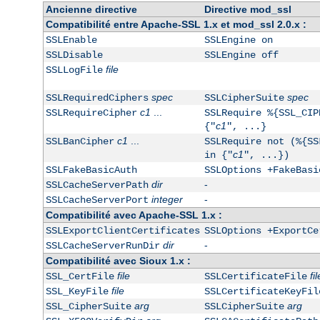
Ancienne directive
Directive mod_ssl
Compatibilité entre Apache-SSL 1.x et mod_ssl 2.0.x :
SSLEnable
SSLEngine on
SSLDisable
SSLEngine off
file
SSLLogFile
spec
spec
SSLRequiredCiphers
SSLCipherSuite
c1
...
SSLRequireCipher
SSLRequire %{SSL_CIP
c1
{"
", ...}
c1
...
SSLBanCipher
SSLRequire not (%{SS
c1
in {"
", ...})
SSLFakeBasicAuth
SSLOptions +FakeBasi
dir
-
SSLCacheServerPath
integer
-
SSLCacheServerPort
Compatibilité avec Apache-SSL 1.x :
SSLExportClientCertificates
SSLOptions +ExportCe
dir
-
SSLCacheServerRunDir
Compatibilité avec Sioux 1.x :
file
fil
SSL_CertFile
SSLCertificateFile
file
SSL_KeyFile
SSLCertificateKeyFil
arg
arg
SSL_CipherSuite
SSLCipherSuite