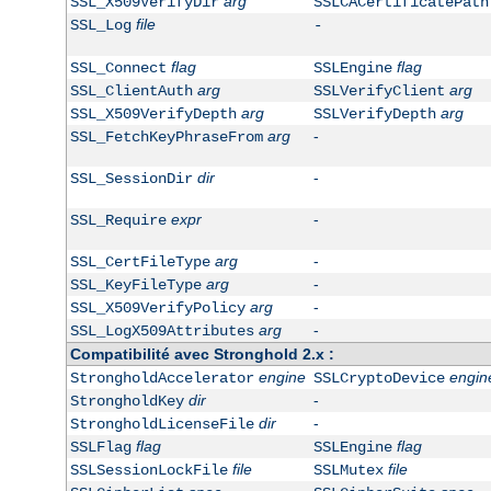
arg
SSL_X509VerifyDir
SSLCACertificatePath
file
SSL_Log
-
flag
flag
SSL_Connect
SSLEngine
arg
arg
SSL_ClientAuth
SSLVerifyClient
arg
arg
SSL_X509VerifyDepth
SSLVerifyDepth
arg
-
SSL_FetchKeyPhraseFrom
dir
-
SSL_SessionDir
expr
-
SSL_Require
arg
-
SSL_CertFileType
arg
-
SSL_KeyFileType
arg
-
SSL_X509VerifyPolicy
arg
-
SSL_LogX509Attributes
Compatibilité avec Stronghold 2.x :
engine
engin
StrongholdAccelerator
SSLCryptoDevice
dir
-
StrongholdKey
dir
-
StrongholdLicenseFile
flag
flag
SSLFlag
SSLEngine
file
file
SSLSessionLockFile
SSLMutex