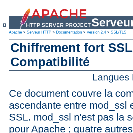
Serveu
Apache
>
Serveur HTTP
>
Documentation
>
Version 2.4
>
SSL/TLS
Chiffrement fort SSL
Compatibilité
Langues 
Ce document couvre la comp
ascendante entre mod_ssl et
SSL. mod_ssl n'est pas la s
pour Apache ; quatre autres