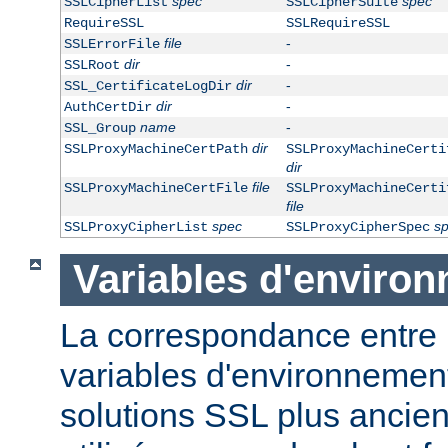
spec
spec
SSLCipherList
SSLCipherSuite
RequireSSL
SSLRequireSSL
file
-
SSLErrorFile
dir
-
SSLRoot
dir
-
SSL_CertificateLogDir
dir
-
AuthCertDir
name
-
SSL_Group
dir
SSLProxyMachineCertPath
SSLProxyMachineCerti
dir
file
SSLProxyMachineCertFile
SSLProxyMachineCerti
file
spec
s
SSLProxyCipherList
SSLProxyCipherSpec
Variables d'enviro
La correspondance entre
variables d'environnement 
solutions SSL plus ancie