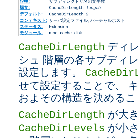
説明:
サブディレクトリ名の文字数
構文:
CacheDirLength
length
デフォルト:
CacheDirLength 2
コンテキスト:
サーバ設定ファイル, バーチャルホスト
ステータス:
Extension
モジュール:
mod_cache_disk
ディレ
CacheDirLength
シュ 階層の各サブディ
設定します。
CacheDir
せて設定することで、 
およその構造を決めるこ
が大
CacheDirLength
が小さ
CacheDirLevels