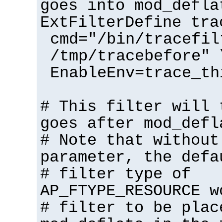
goes into mod_defla
ExtFilterDefine tra
cmd="/bin/tracefil
/tmp/tracebefore" 
EnableEnv=trace_th
# This filter will 
goes after mod_defl
# Note that without
parameter, the defa
# filter type of
AP_FTYPE_RESOURCE w
# filter to be plac