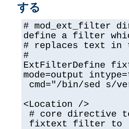
する
# mod_ext_filter di
define a filter whi
# replaces text in 
#
ExtFilterDefine fix
mode=output intype=
cmd="/bin/sed s/ve
<Location />
# core directive t
fixtext filter to