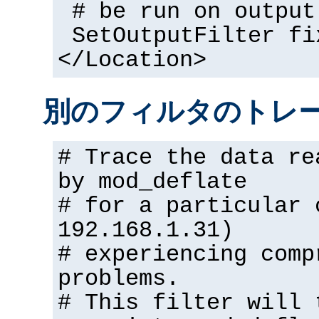
# be run on output
SetOutputFilter fi
</Location>
別のフィルタのトレ
# Trace the data re
by mod_deflate
# for a particular 
192.168.1.31)
# experiencing comp
problems.
# This filter will 