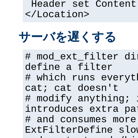
Header set Content
</Location>
サーバを遅くする
# mod_ext_filter di
define a filter
# which runs everyt
cat; cat doesn't
# modify anything; 
introduces extra pa
# and consumes more
ExtFilterDefine slo