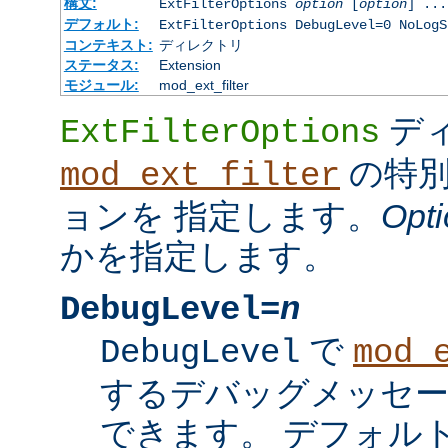
構文:
ExtFilterOptions
option
[
option
] ...
デフォルト:
ExtFilterOptions DebugLevel=0 NoLogS
コンテキスト:
ディレクトリ
ステータス:
Extension
モジュール:
mod_ext_filter
デ
ExtFilterOptions
の特別
mod_ext_filter
ョンを 指定します。
Opti
かを指定します。
DebugLevel=
n
で
DebugLevel
mod_
するデバッグメッセ
できます。 デフォル