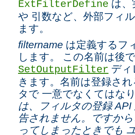
は、
ExtFilterDefine
や 引数など、外部フィ
ます。
filtername
は定義するフ
します。 この名前は後
ディ
SetOutputFilter
きます。名前は登録され
タで 一意でなくてはな
は、フィルタの登録 API
告されません。ですから
ってしまったときでも 