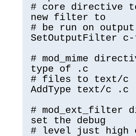
# core directive t
new filter to
# be run on output
SetOutputFilter c-
# mod_mime directi
type of .c
# files to text/c
AddType text/c .c
# mod_ext_filter d
set the debug
# level just high 