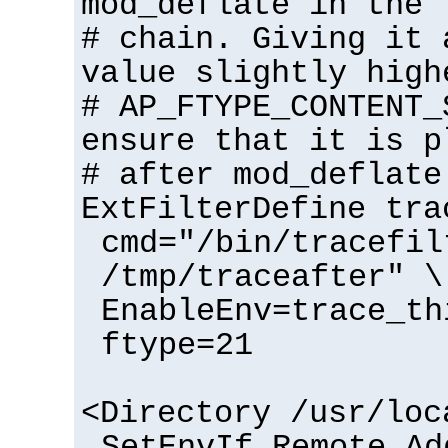
mod_deflate in the 
# chain. Giving it 
value slightly high
# AP_FTYPE_CONTENT_
ensure that it is p
# after mod_deflate
ExtFilterDefine tra
cmd="/bin/tracefil
/tmp/traceafter" \
EnableEnv=trace_th
ftype=21
<Directory /usr/loc