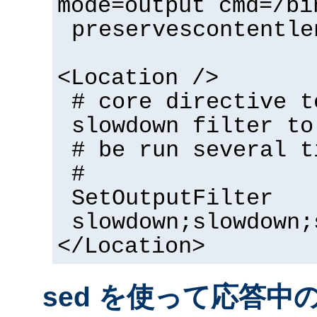
mode=output cmd=/bi
preservescontentle
<Location />
# core directive t
slowdown filter to
# be run several t
#
SetOutputFilter
slowdown;slowdown;
</Location>
sed を使って応答