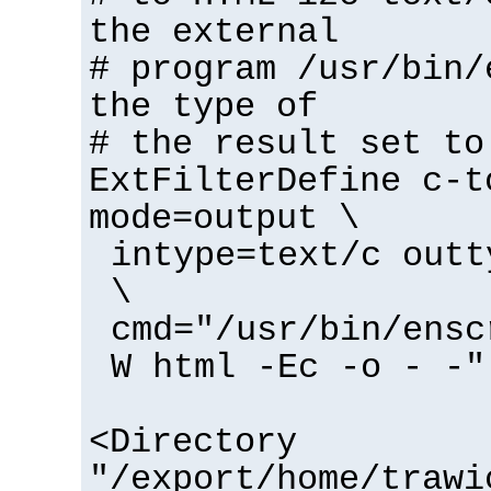
the external
# program /usr/bin/
the type of
# the result set to
ExtFilterDefine c-t
mode=output \
intype=text/c outt
\
cmd="/usr/bin/ensc
W html -Ec -o - -"
<Directory
"/export/home/trawi