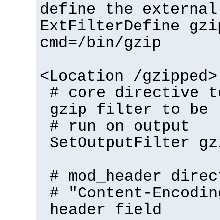
define the external
ExtFilterDefine gzi
cmd=/bin/gzip
<Location /gzipped>
# core directive t
gzip filter to be
# run on output
SetOutputFilter gz
# mod_header direc
# "Content-Encodin
header field