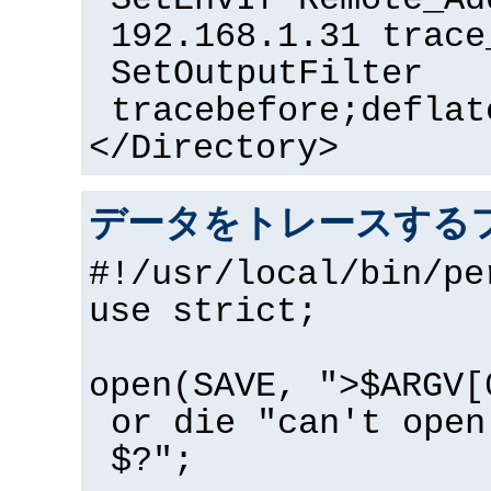
SetEnvIf Remote_Ad
192.168.1.31 trace
SetOutputFilter
tracebefore;deflat
</Directory>
データをトレースするフ
#!/usr/local/bin/pe
use strict;
open(SAVE, ">$ARGV[
or die "can't open
$?";