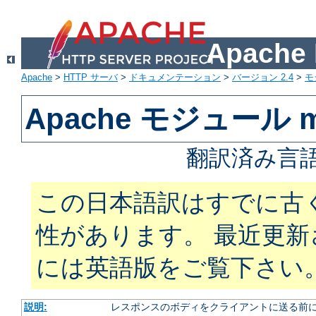
Apach
Apache
>
HTTP サーバ
>
ドキュメンテーション
>
バージョン 2.4
>
モ
Apache モジュール mod
翻訳済み言語
この日本語訳はすでに古
性があります。 最近更
には英語版をご覧下さい
説明:
レスポンスのボディをクライアントに送る前