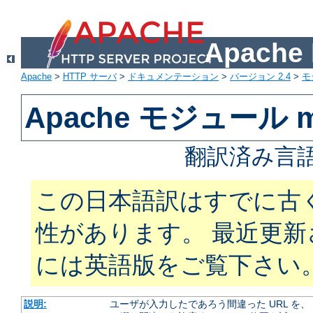
Apach
Apache
>
HTTP サーバ
>
ドキュメンテーション
>
バージョン 2.4
>
モ
Apache モジュール mo
翻訳済み言語
この日本語訳はすでに古
性があります。 最近更
には英語版をご覧下さい
説明:
ユーザが入力したであろう間違った URL を