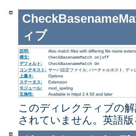
CheckBasenameMa
ィブ
説明:
Also match files with differing file name exten
構文:
CheckBasenameMatch on|off
デフォルト:
CheckBasenameMatch On
コンテキスト:
サーバ設定ファイル, バーチャルホスト, ディレクトリ
上書き:
Options
ステータス:
Extension
モジュール:
mod_speling
互換性:
Available in httpd 2.4.50 and later
このディレクティブの解
されていません。英語版