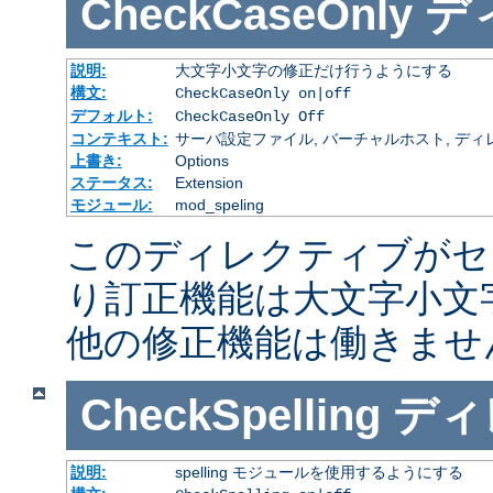
CheckCaseOnly
デ
説明:
大文字小文字の修正だけ行うようにする
構文:
CheckCaseOnly on|off
デフォルト:
CheckCaseOnly Off
コンテキスト:
サーバ設定ファイル, バーチャルホスト, ディレクトリ
上書き:
Options
ステータス:
Extension
モジュール:
mod_speling
このディレクティブがセ
り訂正機能は大文字小文
他の修正機能は働きませ
CheckSpelling
ディ
説明:
spelling モジュールを使用するようにする