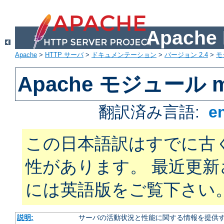
Apach
Apache
>
HTTP サーバ
>
ドキュメンテーション
>
バージョン 2.4
>
モ
Apache モジュール mo
翻訳済み言語:
e
この日本語訳はすでに古
性があります。 最近更
には英語版をご覧下さい
説明:
サーバの活動状況と性能に関する情報を提供