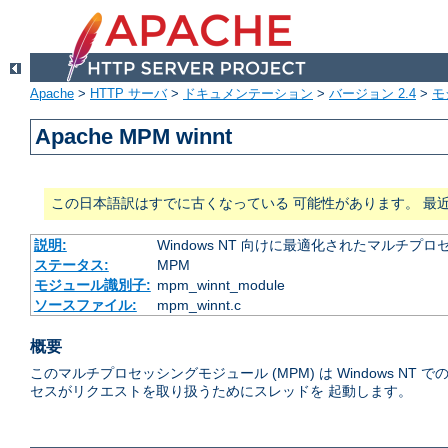
Apache
>
HTTP サーバ
>
ドキュメンテーション
>
バージョン 2.4
>
モ
Apache MPM winnt
この日本語訳はすでに古くなっている 可能性があります。 最
説明:
Windows NT 向けに最適化されたマルチプ
ステータス:
MPM
モジュール識別子:
mpm_winnt_module
ソースファイル:
mpm_winnt.c
概要
このマルチプロセッシングモジュール (MPM) は Windows
セスがリクエストを取り扱うためにスレッドを 起動します。