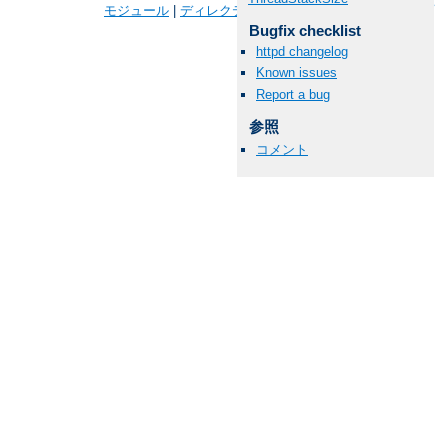
モジュール
|
ディレクティブ
|
FAQ
|
用語
|
サイトマップ
Bugfix checklist
httpd changelog
Known issues
Report a bug
参照
コメント