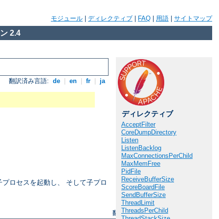
モジュール
|
ディレクティブ
|
FAQ
|
用語
|
サイトマップ
 2.4
翻訳済み言語:
de
|
en
|
fr
|
ja
ディレクティブ
AcceptFilter
CoreDumpDirectory
Listen
ListenBacklog
MaxConnectionsPerChild
MaxMemFree
PidFile
ReceiveBufferSize
の子プロセスを起動し、 そして子プロ
ScoreBoardFile
SendBufferSize
ThreadLimit
ThreadsPerChild
翻訳済み言語:
de
|
en
|
fr
|
ja
ThreadStackSize