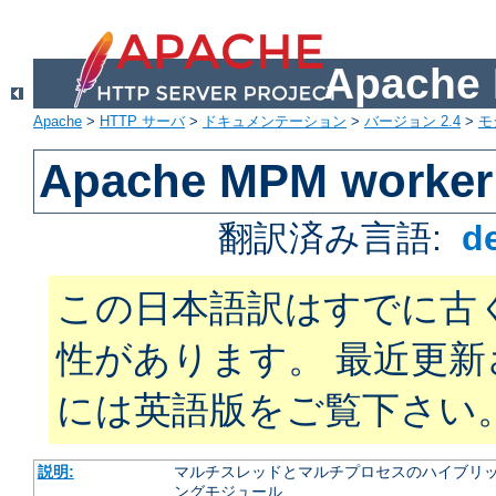
Apach
Apache
>
HTTP サーバ
>
ドキュメンテーション
>
バージョン 2.4
>
モ
Apache MPM worker
翻訳済み言語:
d
この日本語訳はすでに古
性があります。 最近更
には英語版をご覧下さい
説明:
マルチスレッドとマルチプロセスのハイブリッ
ングモジュール