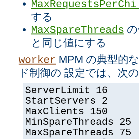
MaxRequestsPerChi
する
の
MaxSpareThreads
と同じ値にする
MPM の典型的
worker
ド制御の 設定では、次
ServerLimit 16
StartServers 2
MaxClients 150
MinSpareThreads 25
MaxSpareThreads 75