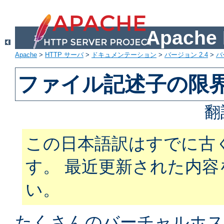
Apach
Apache
>
HTTP サーバ
>
ドキュメンテーション
>
バージョン 2.4
>
バ
ファイル記述子の限
翻
この日本語訳はすでに古
す。 最近更新された内
い。
たくさんのバーチャルホス