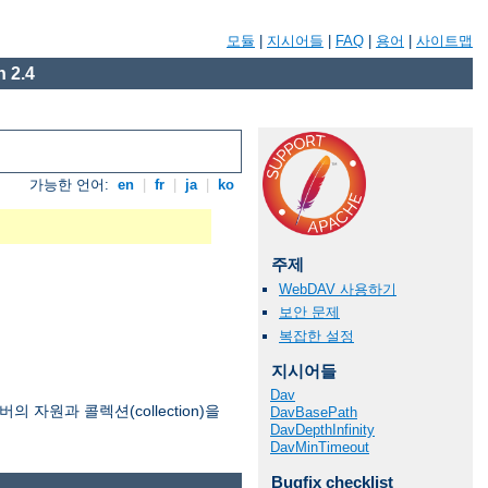
모듈
|
지시어들
|
FAQ
|
용어
|
사이트맵
 2.4
가능한 언어:
en
|
fr
|
ja
|
ko
주제
WebDAV 사용하기
보안 문제
복잡한 설정
지시어들
Dav
 웹서버의 자원과 콜렉션(collection)을
DavBasePath
DavDepthInfinity
DavMinTimeout
Bugfix checklist