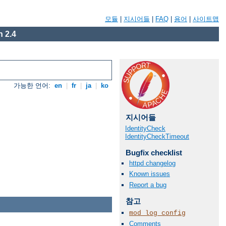
모듈
|
지시어들
|
FAQ
|
용어
|
사이트맵
 2.4
가능한 언어:
en
|
fr
|
ja
|
ko
지시어들
IdentityCheck
IdentityCheckTimeout
Bugfix checklist
httpd changelog
Known issues
Report a bug
참고
mod_log_config
Comments