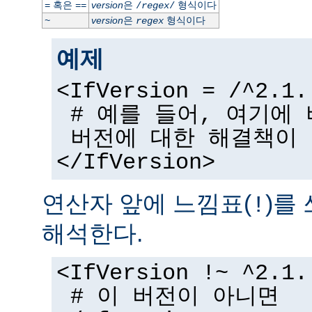
혹은
version
은
형식이다
=
==
/
regex
/
version
은
형식이다
~
regex
예제
<IfVersion = /^2.1.
# 예를 들어, 여기에
버전에 대한 해결책이
</IfVersion>
연산자 앞에 느낌표(
)를
!
해석한다.
<IfVersion !~ ^2.1.
# 이 버전이 아니면