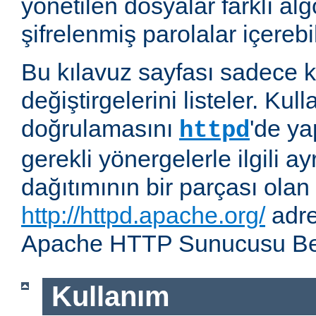
yönetilen dosyalar farklı alg
şifrelenmiş parolalar içerebil
Bu kılavuz sayfası sadece k
değiştirgelerini listeler. Kull
doğrulamasını
'de ya
httpd
gerekli yönergelerle ilgili ay
dağıtımının bir parçası olan
http://httpd.apache.org/
adre
Apache HTTP Sunucusu Belg
Kullanım