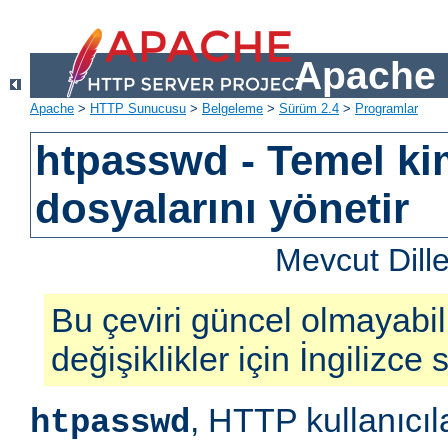
Apache 
Apache
>
HTTP Sunucusu
>
Belgeleme
>
Sürüm 2.4
>
Programlar
htpasswd - Temel ki
dosyalarını yönetir
Mevcut Dill
Bu çeviri güncel olmayabil
değişiklikler için İngilizce
, HTTP kullanıcıl
htpasswd