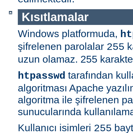
Kısıtlamalar
Windows platformuda,
ht
şifrelenen parolalar
k
255
uzun olamaz. 255 karakterd
tarafından kul
htpasswd
algoritması Apache yazılı
algoritma ile şifrelenen 
sunucularında kullanılama
Kullanıcı isimleri
bayt
255