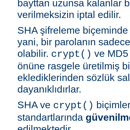
bayttan uzunsa kalanlar bi
verilmeksizin iptal edilir.
SHA şifreleme biçeminde 
yani, bir parolanın sadece 
olabilir.
ve MD5 b
crypt()
önüne rasgele üretilmiş bi
eklediklerinden sözlük sal
dayanıklıdırlar.
SHA ve
biçimle
crypt()
standartlarında
güvenilm
edilmektedir.