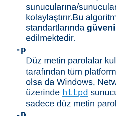
sunucularına/sunucula
kolaylaştırır.Bu algor
standartlarında
güveni
edilmektedir.
-p
Düz metin parolalar kull
tarafından tüm platform
olsa da Windows, Net
üzerinde
sunucu
httpd
sadece düz metin parola
-D