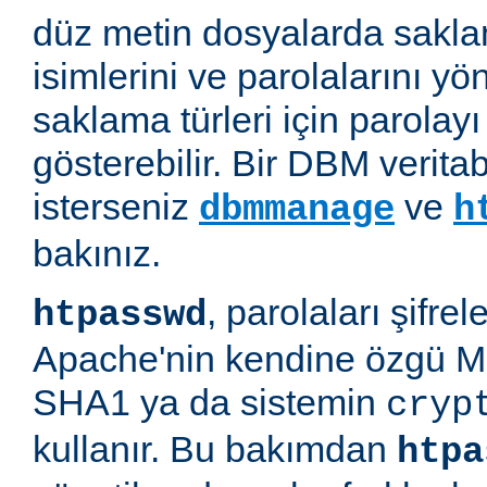
düz metin dosyalarda saklan
isimlerini ve parolalarını yön
saklama türleri için parolayı 
gösterebilir. Bir DBM verit
isterseniz
ve
dbmmanage
h
bakınız.
, parolaları şifre
htpasswd
Apache'nin kendine özgü M
SHA1 ya da sistemin
cryp
kullanır. Bu bakımdan
htpa