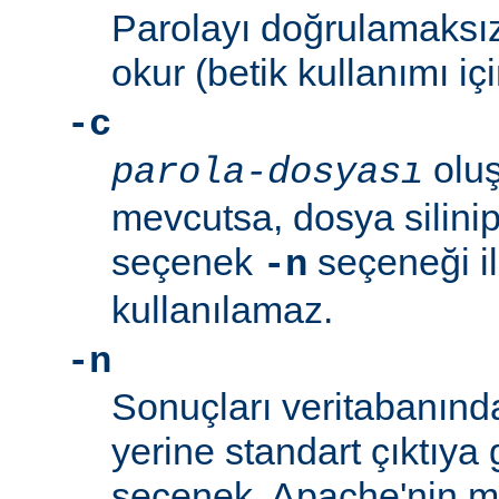
Parolayı doğrulamaksız
okur (betik kullanımı içi
-c
oluş
parola-dosyası
mevcutsa, dosya silinip
seçenek
seçeneği ile
-n
kullanılamaz.
-n
Sonuçları veritabanın
yerine standart çıktıya 
seçenek, Apache'nin me