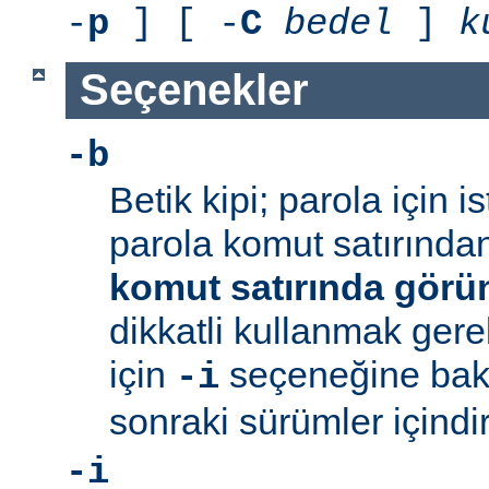
-
p
] [ -
C
bedel
]
k
Seçenekler
-b
Betik kipi; parola için 
parola komut satırından 
komut satırında görü
dikkatli kullanmak gerek
için
seçeneğine bakı
-i
sonraki sürümler içindir
-i