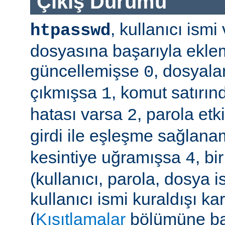
Çıkış Durumu
, kullanıcı ism
htpasswd
dosyasına başarıyla ekle
güncellemişse
, dosyala
0
çıkmışsa
, komut satırın
1
hatası varsa
, parola etk
2
girdi ile eşleşme sağla
kesintiye uğramışsa
, b
4
(kullanıcı, parola, dosya 
kullanıcı ismi kuraldışı ka
(
Kısıtlamalar
bölümüne ba