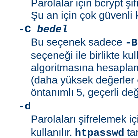
Parolalar için bcrypt şif
Şu an için çok güvenli 
-C
bedel
Bu seçenek sadece
-B
seçeneği ile birlikte kul
algoritmasına hesaplama
(daha yüksek değerler 
öntanımlı 5, geçerli değ
-d
Parolaları şifrelemek i
kullanılır.
ta
htpasswd