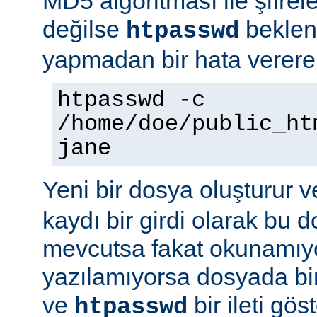
MD5 algoritması ile şifre
değilse
beklene
htpasswd
yapmadan bir hata vererek
htpasswd -c
/home/doe/public_ht
jane
Yeni bir dosya oluşturur v
kaydı bir girdi olarak bu
mevcutsa fakat okunamıy
yazılamıyorsa dosyada bir
ve
bir ileti gö
htpasswd