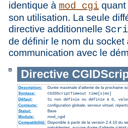
identique à
quant 
mod_cgi
son utilisation. La seule dif
directive additionnelle
Scri
de définir le nom du socket à
communication avec le dé
Directive
CGIDScrip
Description:
Durée maximale d'attente de la prochaine 
Syntaxe:
CGIDScriptTimeout
time
[s|ms]
Défaut:
Si non définie ou définie à 0, val
Contexte:
configuration globale, serveur virtuel, répert
Statut:
Base
Module:
mod_cgid
Compatibilité:
Disponible à partir de la version 2.4.10 du 
précédentes, aucune durée d'attente n'était 