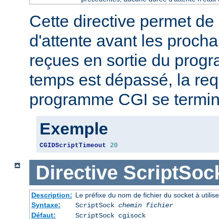
Cette directive permet de 
d'attente avant les proch
reçues en sortie du prog
temps est dépassé, la req
programme CGI se termin
Exemple
CGIDScriptTimeout
20
Directive
ScriptSoc
Description:
Le préfixe du nom de fichier du socket à util
Syntaxe:
ScriptSock
chemin fichier
Défaut:
ScriptSock cgisock