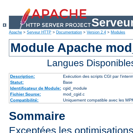
Serveu
Apache
>
Serveur HTTP
>
Documentation
>
Version 2.4
>
Modules
Module Apache mod
Langues Disponible
Description:
Exécution des scripts CGI par l'inte
Statut:
Base
Identificateur de Module:
cgid_module
Fichier Source:
mod_cgid.c
Compatibilité:
Uniquement compatible avec les MP
Sommaire
Exceptées les optimisations 