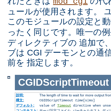
れたときは
の代
mod_cgi
ュールが使用されます。 
このモジュールの設定と
ったく同じです。唯一の
ディレクティブの 追加で
ブは CGI デーモンとの
前を 指定します。
CGIDScriptTimeout
説明:
The length of time to wait for more output f
構文:
CGIDScriptTimeout
time
[s|ms]
デフォルト:
value of
Timeout
directive when unse
コンテキスト:
サーバ設定ファイル, バーチャルホスト, ディレクトリ