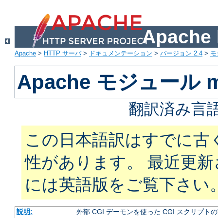
Apach
Apache
>
HTTP サーバ
>
ドキュメンテーション
>
バージョン 2.4
>
モ
Apache モジュール m
翻訳済み言語
この日本語訳はすでに古
性があります。 最近更
には英語版をご覧下さい
説明:
外部 CGI デーモンを使った CGI スクリプト