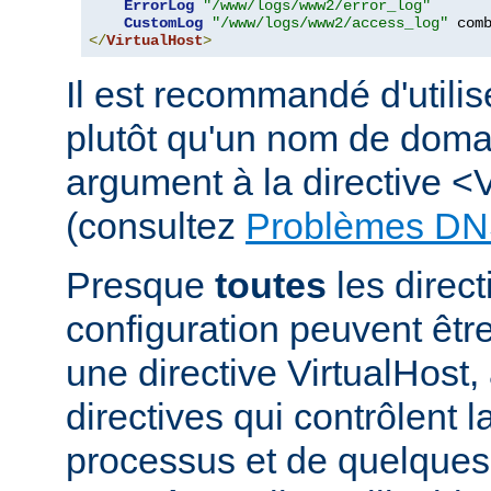
ErrorLog
"/www/logs/www2/error_log"
CustomLog
"/www/logs/www2/access_log"
</
VirtualHost
>
Il est recommandé d'utili
plutôt qu'un nom de dom
argument à la directive <
(consultez
Problèmes DN
Presque
toutes
les direct
configuration peuvent êt
une directive VirtualHost,
directives qui contrôlent l
processus et de quelques