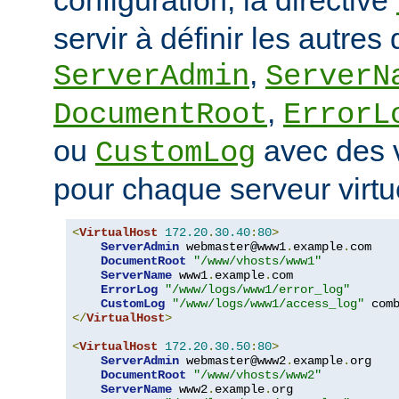
servir à définir les autres 
,
ServerAdmin
ServerN
,
DocumentRoot
ErrorL
ou
avec des v
CustomLog
pour chaque serveur virtu
<
VirtualHost
172.20
.
30.40
:
80
>
ServerAdmin
 webmaster@www1
.
example
.
com

DocumentRoot
"/www/vhosts/www1"
ServerName
 www1
.
example
.
com

ErrorLog
"/www/logs/www1/error_log"
CustomLog
"/www/logs/www1/access_log"
</
VirtualHost
>
<
VirtualHost
172.20
.
30.50
:
80
>
ServerAdmin
 webmaster@www2
.
example
.
org

DocumentRoot
"/www/vhosts/www2"
ServerName
 www2
.
example
.
org
