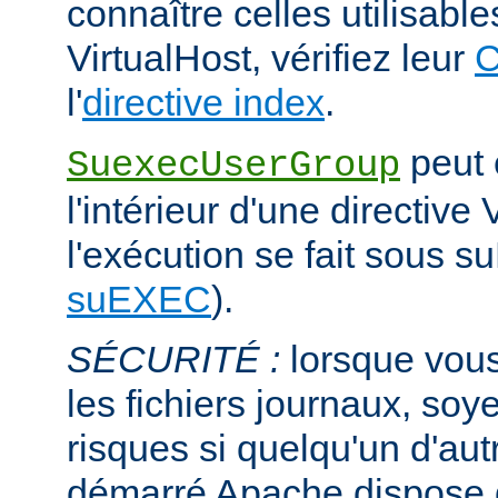
connaître celles utilisabl
VirtualHost, vérifiez leur
C
l'
directive index
.
peut ê
SuexecUserGroup
l'intérieur d'une directive 
l'exécution se fait sous s
suEXEC
).
SÉCURITÉ :
lorsque vous
les fichiers journaux, soye
risques si quelqu'un d'aut
démarré Apache dispose de