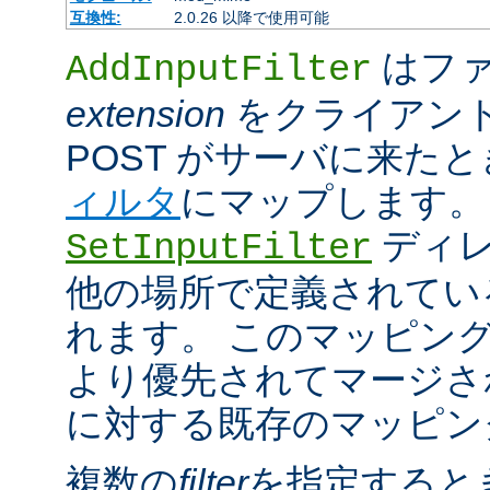
互換性:
2.0.26 以降で使用可能
はファ
AddInputFilter
extension
をクライアン
POST がサーバに来た
ィルタ
にマップします。
ディレ
SetInputFilter
他の場所で定義されてい
れます。 このマッピン
より優先されてマージさ
に対する既存のマッピン
複数の
filter
を指定すると