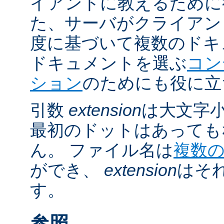
イアントに教えるために
た、サーバがクライアントの 
度に基づいて複数のドキ
ドキュメントを選ぶ
コン
ション
のためにも役に立
引数
extension
は大文字
最初のドットはあっても
ん。 ファイル名は
複数
ができ、
extension
はそ
す。
参照