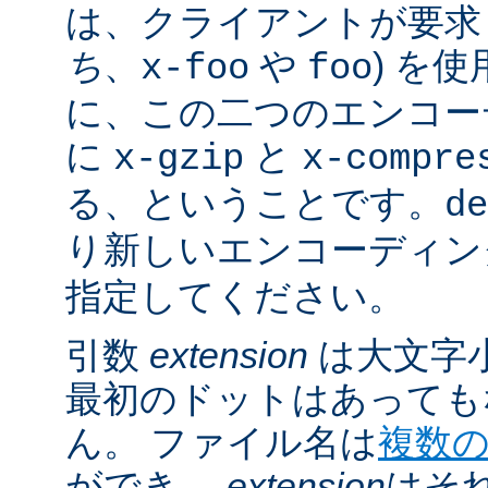
は、クライアントが要求し
ち
、
や
) を
x-foo
foo
に、この二つのエンコー
に
と
x-gzip
x-compre
る、ということです。
de
り新しいエンコーディン
指定してください。
引数
extension
は大文字
最初のドットはあっても
ん。 ファイル名は
複数
ができ、
extension
はそ