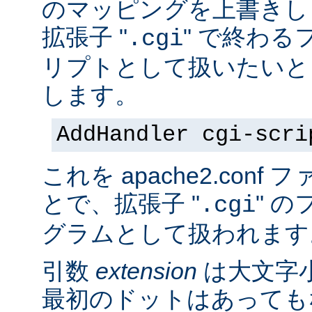
のマッピングを上書きし
拡張子 "
" で終わる
.cgi
リプトとして扱いたいと
します。
AddHandler cgi-scri
これを apache2.con
とで、拡張子 "
" の
.cgi
グラムとして扱われます
引数
extension
は大文字
最初のドットはあっても