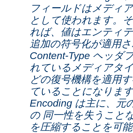
フィールドはメディア
として使われます。そ
れば、値はエンティテ
追加の符号化が適用さ
Content-Type ヘ
れているメディアタ
どの復号機構を適用す
ていることになります。C
Encoding は主に
の 同一性を失うこと
を圧縮することを可能