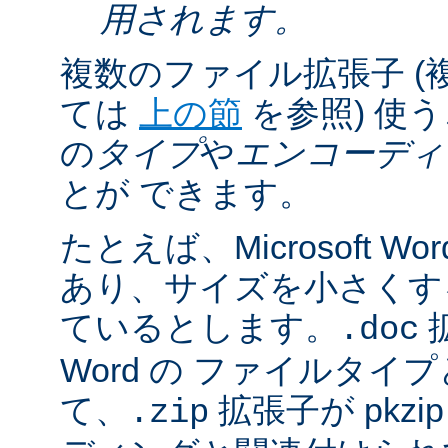
用されます。
複数のファイル拡張子 (
ては
上の節
を参照) 使
の
タイプ
や
エンコーディ
とが できます。
たとえば、Microsoft 
あり、サイズを小さくするた
ているとします。
拡
.doc
Word の ファイルタ
て、
拡張子が pkz
.zip