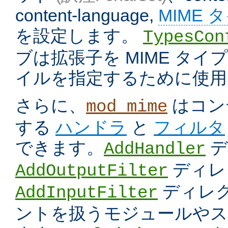
content-language,
MIME 
を設定します。
TypesCon
ブは拡張子を MIME タ
イルを指定するために使用
さらに、
はコン
mod_mime
する
ハンドラ
と
フィルタ
できます。
デ
AddHandler
ディレ
AddOutputFilter
ディレク
AddInputFilter
ントを扱うモジュールやス