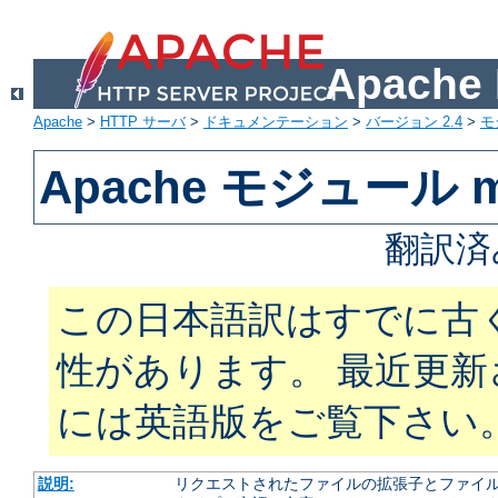
Apach
Apache
>
HTTP サーバ
>
ドキュメンテーション
>
バージョン 2.4
>
モ
Apache モジュール m
翻訳済
この日本語訳はすでに古
性があります。 最近更
には英語版をご覧下さい
説明:
リクエストされたファイルの拡張子とファイルの振