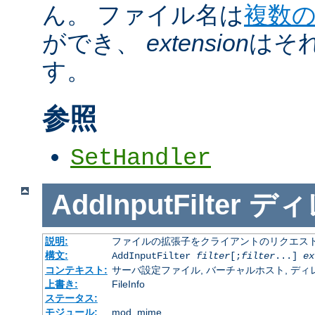
ん。 ファイル名は
複数
ができ、
extension
はそ
す。
参照
SetHandler
AddInputFilter
ディ
説明:
ファイルの拡張子をクライアントのリクエスト
構文:
AddInputFilter
filter
[;
filter
...]
ex
コンテキスト:
サーバ設定ファイル, バーチャルホスト, ディレクトリ
上書き:
FileInfo
ステータス:
モジュール:
mod_mime