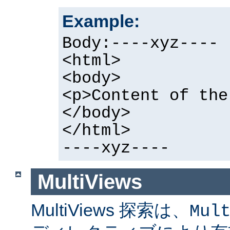
Example:
Body:----xyz----
<html>
<body>
<p>Content of the
</body>
</html>
----xyz----
MultiViews
MultiViews 探索は、
Mul