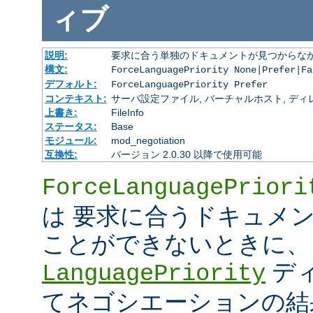
ィブ
説明:
要求に合う単独のドキュメントが見つからな
構文:
ForceLanguagePriority None|Prefer|Fa
デフォルト:
ForceLanguagePriority Prefer
コンテキスト:
サーバ設定ファイル, バーチャルホスト, ディレクトリ
上書き:
FileInfo
ステータス:
Base
モジュール:
mod_negotiation
互換性:
バージョン 2.0.30 以降で使用可能
ForceLanguagePriori
は 要求に合うドキュメ
ことができないときに、
デ
LanguagePriority
てネゴシエーションの結