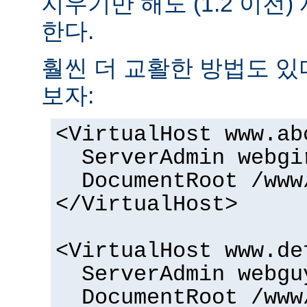
지우기만 해도 (1.2 이전
한다.
훨씬 더 교활한 방법도 있
보자:
<VirtualHost www.ab
ServerAdmin webgi
DocumentRoot /www
</VirtualHost>
<VirtualHost www.de
ServerAdmin webgu
DocumentRoot /www