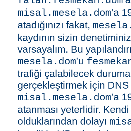
falan.fesmekan.dom
’a 1
misal.mesela.dom
atadığınızı fakat,
mesela
kaydının sizin denetimini
varsayalım. Bu yapılandı
’u
mesela.dom
fesmeka
trafiği çalabilecek duruma
gerçekleştirmek için DNS
’a 1
misal.mesela.dom
atanması yeterlidir. Kend
olduklarından dolayı
mis