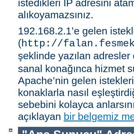
istedikleri IP adresini ata
alıkoyamazsınız.
192.168.2.1’e gelen istek
(
http://falan.fesme
şeklinde yazılan adresler 
sanal konağınca hizmet su
Apache’nin gelen istekler
konaklarla nasıl eşleştirdi
sebebini kolayca anlarsın
açıklayan
bir belgemiz me