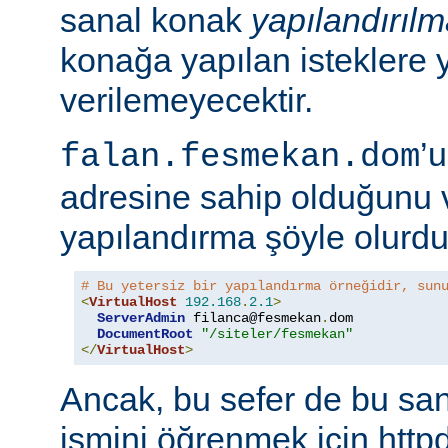
sanal konak
yapılandırıl
konağa yapılan isteklere 
verilemeyecektir.
’
falan.fesmekan.dom
adresine sahip olduğunu 
yapılandırma şöyle olurdu
# Bu yetersiz bir yapılandırma örneğidir, sun
<
VirtualHost
192.168
.
2.1
>
ServerAdmin
 filanca@fesmekan
.
dom

DocumentRoot
"/siteler/fesmekan"
</
VirtualHost
>
Ancak, bu sefer de bu sa
ismini öğrenmek için httpd