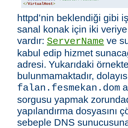
</
VirtualHost
>
httpd’nin beklendiği gibi i
sanal konak için iki veriye
vardır:
ve su
ServerName
kabul edip hizmet sunacağ
adresi. Yukarıdaki örnekte
bulunmamaktadır, dolayıs
a
falan.fesmekan.dom
sorgusu yapmak zorundad
yapılandırma dosyasını çö
sebeple DNS sunucusuna