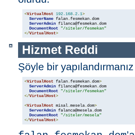
<
VirtualHost
192.168
.
2.1
>
ServerName
 falan
.
fesmekan
.
dom

ServerAdmin
 filanca@fesmekan
.
dom

DocumentRoot
"/siteler/fesmekan"
</
VirtualHost
>
Hizmet Reddi
Şöyle bir yapılandırmanız
<
VirtualHost
 falan
.
fesmekan
.
dom
>
ServerAdmin
 filanca@fesmekan
.
dom

DocumentRoot
"/siteler/fesmekan"
</
VirtualHost
>
<
VirtualHost
 misal
.
mesela
.
dom
>
ServerAdmin
 falanca@mesela
.
dom

DocumentRoot
"/siteler/mesela"
</
VirtualHost
>
’