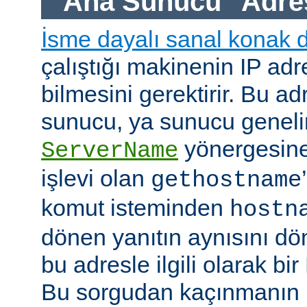
"Ana Sunucu" Adre
İsme dayalı sanal konak 
çalıştığı makinenin IP adre
bilmesini gerektirir. Bu ad
sunucu, ya sunucu geneli
yönergesine
ServerName
işlevi olan
gethostname
komut isteminden
hostn
dönen yanıtın aynısını dö
bu adresle ilgili olarak b
Bu sorgudan kaçınmanın h