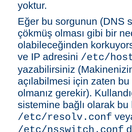
yoktur.
Eğer bu sorgunun (DNS 
çökmüş olması gibi bir ne
olabileceğinden korkuyor
ve IP adresini
/etc/hos
yazabilirsiniz (Makineniz
açılabilmesi için zaten b
olmanız gerekir). Kullandı
sistemine bağlı olarak bu
vey
/etc/resolv.conf
d
/etc/nsswitch.conf