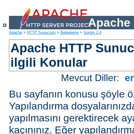
Apache 
Apache
>
HTTP Sunucusu
>
Belgeleme
>
Sürüm 2.4
Apache HTTP Sunucu
ilgili Konular
Mevcut Diller:
e
Bu sayfanın konusu şöyle öz
Yapılandırma dosyalarınızd
yapılmasını gerektirecek a
kaçınınız. Eğer yapılandırm