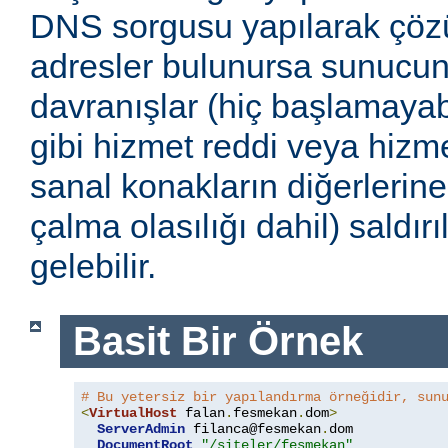
DNS sorgusu yapılarak çöz
adresler bulunursa sunucu
davranışlar (hiç başlamayabi
gibi hizmet reddi veya hizmet
sanal konakların diğerlerine
çalma olasılığı dahil) saldır
gelebilir.
Basit Bir Örnek
# Bu yetersiz bir yapılandırma örneğidir, sun
<
VirtualHost
 falan
.
fesmekan
.
dom
>
ServerAdmin
 filanca@fesmekan
.
dom

DocumentRoot
"/siteler/fesmekan"