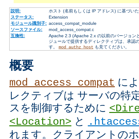
説明:
ホスト (名前もしくは IP アドレス) に基づ
ステータス:
Extension
モジュール識別子:
access_compat_module
ソースファイル:
mod_access_compat.c
互換性:
Apache 2.3 (Apache 2.x の以前の
ジュールで提供するディレクティブは、承認
す。
も見てください。
mod_authz_host
概要
によ
mod_access_compat
レクティブは サーバの特
スを制御するために
<Dir
と
<Location>
.htacces
れます。クライアントのホス