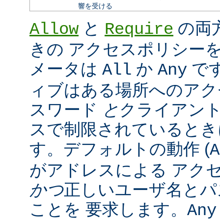
響を受ける
と
の両
Allow
Require
きの アクセスポリシー
メータは
か
で
All
Any
ィブはある場所へのアク
スワード
と
クライアン
スで制限されているとき
す。デフォルトの動作 (
A
がアドレスによる アク
かつ
正しいユーザ名とパ
ことを 要求します。
Any