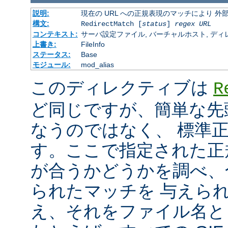
説明:
現在の URL への正規表現のマッチにより 
構文:
RedirectMatch [
status
]
regex
URL
コンテキスト:
サーバ設定ファイル, バーチャルホスト, ディレクトリ
上書き:
FileInfo
ステータス:
Base
モジュール:
mod_alias
このディレクティブは
R
ど同じですが、簡単な先
なうのではなく、 標準
す。ここで指定された正規表
が合うかどうかを調べ、
られたマッチを 与えら
え、それをファイル名と