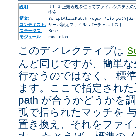
説明:
URL を正規表現を使ってファイルシステムの
指定
構文:
ScriptAliasMatch
regex
file-path
|
dir
コンテキスト:
サーバ設定ファイル, バーチャルホスト
ステータス:
Base
モジュール:
mod_alias
このディレクティブは
S
んど同じですが、簡単な
行なうのではなく、 標
ます。ここで指定された正
path が合うかどうか
弧で括られたマッチを 
置き換え、それをファイ