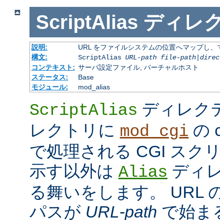
ScriptAlias
ディレ
説明:
URL をファイルシステムの位置へマップし、マ
構文:
ScriptAlias
URL-path
file-path
|
direc
コンテキスト:
サーバ設定ファイル, バーチャルホスト
ステータス:
Base
モジュール:
mod_alias
ディレク
ScriptAlias
レクトリに
の c
mod_cgi
で処理される CGI ス
示す以外は
ディレ
Alias
る舞いをします。 URL の
パスが
URL-path
で始ま