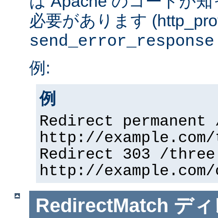
は Apache のコード
必要があります (http_prot
send_error_response
例:
例
Redirect permanent 
http://example.com/
Redirect 303 /three
http://example.com/
RedirectMatch
ディ