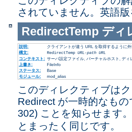
このディレクティブの解
されていません。英語版
RedirectTemp
ディ
説明:
クライアントが違う URL を取得するように
構文:
RedirectTemp
URL-path
URL
コンテキスト:
サーバ設定ファイル, バーチャルホスト, ディレクトリ
上書き:
FileInfo
ステータス:
Base
モジュール:
mod_alias
このディレクティブはク
Redirect が一時的な
302) ことを知らせます
とまったく同じです。