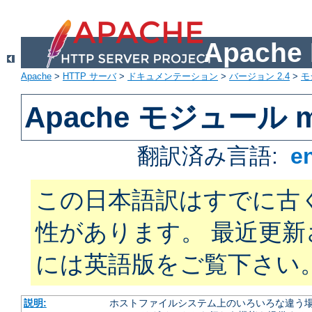
Apach
Apache
>
HTTP サーバ
>
ドキュメンテーション
>
バージョン 2.4
>
モ
Apache モジュール mo
翻訳済み言語:
e
この日本語訳はすでに古
性があります。 最近更
には英語版をご覧下さい
説明:
ホストファイルシステム上のいろいろな違う場