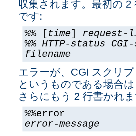
収集されます。最初の 2
です:
%% [
time
]
request-l
%%
HTTP-status
CGI-
filename
エラーが、CGI スクリ
というものである場合は
さらにもう 2 行書かれま
%%error
error-message