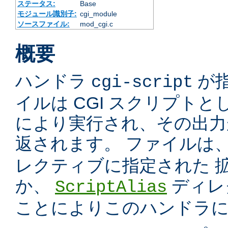
ステータス:
Base
モジュール識別子:
cgi_module
ソースファイル:
mod_cgi.c
概要
ハンドラ
が
cgi-script
イルは CGI スクリプトと
により実行され、その出力
返されます。 ファイルは
レクティブに指定された 
か、
ディレ
ScriptAlias
ことによりこのハンドラ