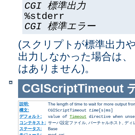
CGI 標準出力
%stderr
CGI 標準エラー
(スクリプトが標準出力
出力しなかった場合は、 %std
はありません)。
CGIScriptTimeout
説明:
The length of time to wait for more output f
構文:
CGIScriptTimeout
time
[s|ms]
デフォルト:
value of
Timeout
directive when unse
コンテキスト:
サーバ設定ファイル, バーチャルホスト, ディレクトリ
ステータス:
Base
モジュール:
mod_cgi